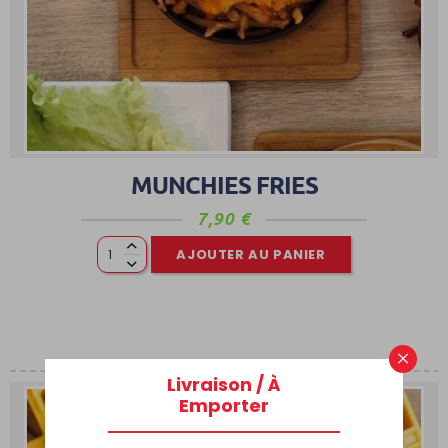
MUNCHIES FRIES
7,90
€
AJOUTER AU PANIER
×
Livraison / À
Emporter