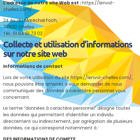
L’adresse de notre site Web est :
https://lenvol-
chelles.com/
24 Av. du Maréchal Foch,
77500 Chelles
Tél.: 01 64 61 73 02
Collecte et utilisation d’informations
sur notre site web
Informations de contact
Lors de votre utilisation du site https://lenvol-chelles.com/,
nous pouvons être amenés à vous demander de nous
communiquer des données à caractère personnel vous
concernant.
Le terme “données à caractère personnel” désigne toutes
les données qui permettent d’identifier un individu
directement ou indirectement, par agrégation de plusieurs
données, ce qui correspond notamment à :
DES INFORMATIONS DE COMPTE