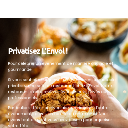
Privatisez L'Envol !
Pour célébrer un événement de manière originale et
gourmande.
Si vous souhaitez organiser un événement inoubliable,
privatisez une salle de restaurant chez L’Envol. Notre
restaurant s’adapte à vos événements, privés ou
professionnels.
Particuliers : fêtez anniversaire, mariage et d’autres
événements privés en famille ou entre amis. Nous
avons tout ce dont vous avez besoin pour organiser
votre fête.