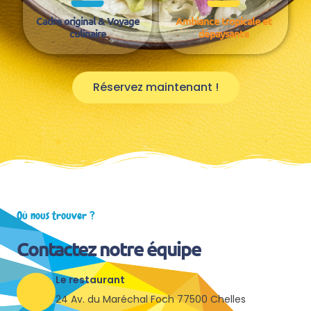
Cadre original & Voyage
Ambiance tropicale et
culinaire
dépaysante
Réservez maintenant !
Où nous trouver ?
Contactez notre équipe
Le restaurant
24 Av. du Maréchal Foch 77500 Chelles