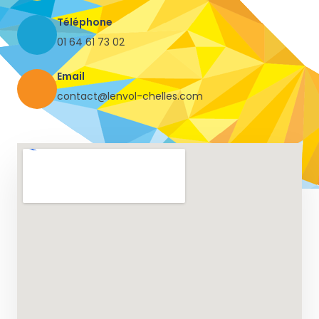
Téléphone
01 64 61 73 02
Email
contact@lenvol-chelles.com