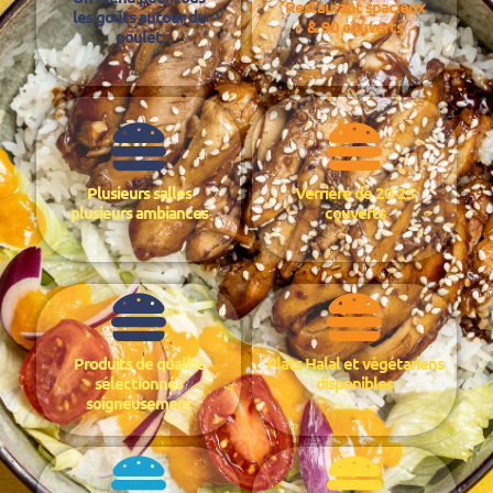
Restaurant spacieux
les goûts autour du
& 90 couverts
poulet
Plusieurs salles
Verrière de 20-25
plusieurs ambiances
couverts
Produits de qualité
Plats Halal et végétariens
sélectionnés
disponibles
soigneusement