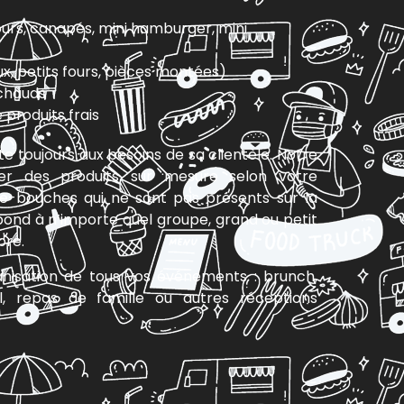
ours, canapés, mini hamburger, mini
x, petits fours, pièces montées)
 chauds
produits frais
e toujours aux besoins de sa clientèle. Notre
er des produits sur mesure selon votre
-bouches qui ne sont pas présents sur la
épond à n’importe quel groupe, grand ou petit
bre.
nisation de tous vos événements : brunch,
ail, repas de famille ou autres réceptions