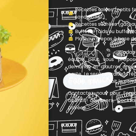
Recettes salées (petits f
sandwichs…)
Recettes sucrées (gâteau
Buffets Froids ou buffets
Plateaux-repas à base de 
Le restaurant L’Envol
s’adapt
équipe peut vous propos
demande et d’autres amuse
carte. Le service traiteur r
groupe, quel que soit le nom
Contactez-nous pour l’orga
apéritif, déjeuners, cockt
privées.