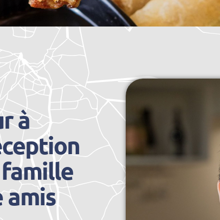
r à
éception
 famille
e amis