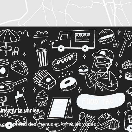
Une carte variée
e comprend des menus et formules variés :