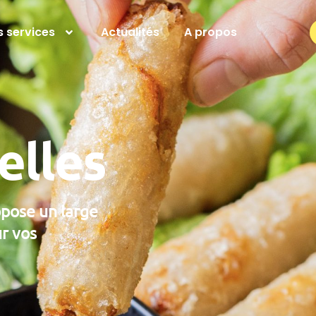
 services
Actualités
A propos
elles
ropose un large
r vos