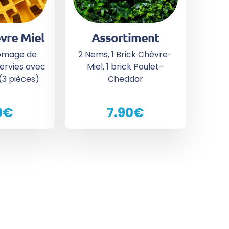
vre Miel
Assortiment
romage de
2 Nems, 1 Brick Chèvre-
servies avec
Miel, 1 brick Poulet-
(3 pièces)
Cheddar
0€
7.90€