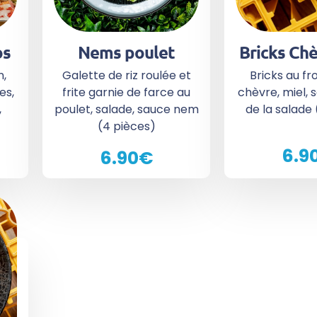
os
Nems poulet
Bricks Chè
n,
Galette de riz roulée et
Bricks au f
es,
frite garnie de farce au
chèvre, miel, 
,
poulet, salade, sauce nem
de la salade 
(4 pièces)
6.9
6.90€