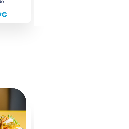
de
0€