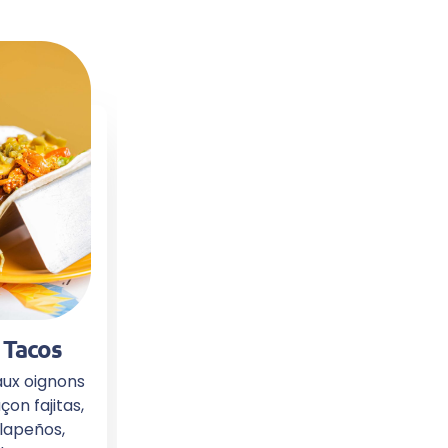
 Tacos
aux oignons
çon fajitas,
alapeños,