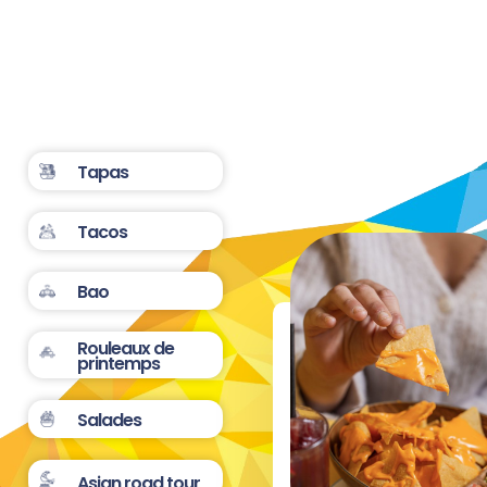
Tapas
Tacos
Bao
Rouleaux de
printemps
Salades
Asian road tour