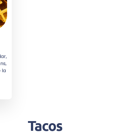
ar,
ns,
 la
Tacos