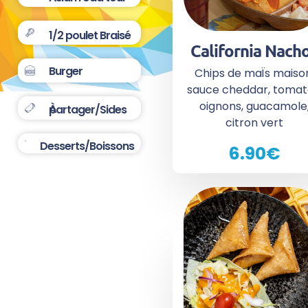
1/2 poulet Braisé​
California Nach
Burger
Chips de maÏs maiso
sauce cheddar, tomat
oignons, guacamole
À partager/Sides
citron vert
Desserts/Boissons
6.90€