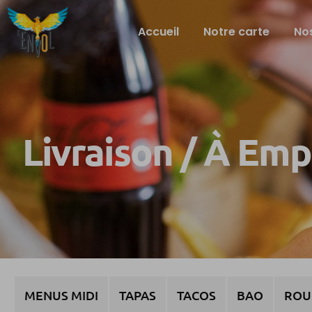
Accueil
Notre carte
Nos
Livraison / À Em
MENUS MIDI
TAPAS
TACOS
BAO
ROU