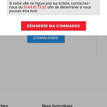
Si votre ville ne figure pas sur la liste, contactez-
nous au
01.64.61.73.02
afin de déterminer si vous
pouvez être livré.
ENTRÉE + PLAT ( SUR PLACE
UNIQUEMENT )
DÉMARRER MA COMMANDE
18,90
€
COMMANDE
ides
Nos horaires