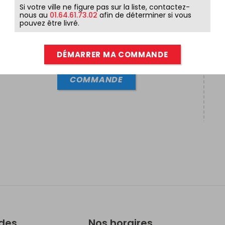
Si votre ville ne figure pas sur la liste, contactez-
nous au
01.64.61.73.02
afin de déterminer si vous
pouvez être livré.
ENTRÉE + PLAT ( SUR PLACE
UNIQUEMENT )
DÉMARRER MA COMMANDE
18,90
€
COMMANDE
ides
Nos horaires