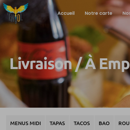
Accueil
Notre carte
Nos
Livraison / À Em
MENUS MIDI
TAPAS
TACOS
BAO
ROU