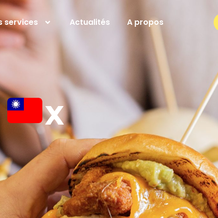
 services
Actualités
A propos
o
x