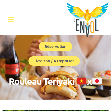
Réservation
Livraison / À Emporter
Rouleau Teriyaki
x