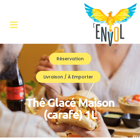
Réservation
Livraison / À Emporter
Thé Glacé Maison
(carafe) 1L