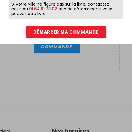
Si votre ville ne figure pas sur la liste, contactez-
nous au
01.64.61.73.02
afin de déterminer si vous
pouvez être livré.
ENTRÉE + PLAT ( SUR PLACE
UNIQUEMENT )
DÉMARRER MA COMMANDE
18,90
€
COMMANDE
ides
Nos horaires