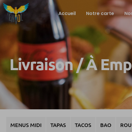
Accueil
Notre carte
Nos
Livraison / À Em
MENUS MIDI
TAPAS
TACOS
BAO
ROU