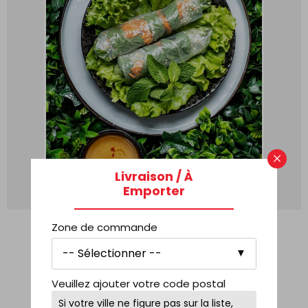
×
Livraison / À
Emporter
ROULEAU AU CURRY
Zone de commande
7,90
€
AJOUTER AU PANIER
Veuillez ajouter votre code postal
Si votre ville ne figure pas sur la liste,