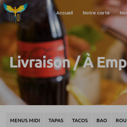
Accueil
Notre carte
Nos
Livraison / À Em
MENUS MIDI
TAPAS
TACOS
BAO
ROU